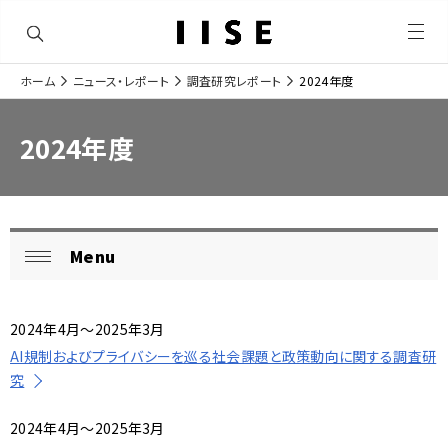
メ
ニ
ュ
ホーム
ニュース・レポート
調査研究レポート
2024年度
ー
ナ
を
サ
開
ビ
く
イ
2024年度
ゲ
ト
ー
内
シ
の
Menu
ロ
閉
ョ
現
ー
じ
ン
在
る
2024年4月～2025年3月
カ
位
AI規制およびプライバシーを巡る社会課題と政策動向に関する調査研
ル
究
置
ナ
を
2024年4月～2025年3月
ビ