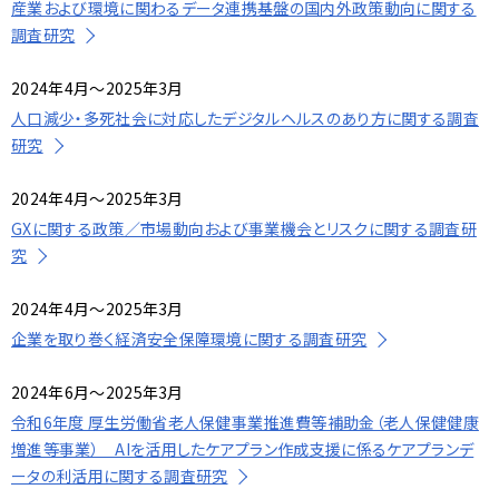
産業および環境に関わるデータ連携基盤の国内外政策動向に関する
表
ゲ
調査研究
示
ー
2024年4月～2025年3月
し
シ
人口減少・多死社会に対応したデジタルヘルスのあり方に関する調査
て
研究
ョ
い
ン
2024年4月～2025年3月
ま
GXに関する政策／市場動向および事業機会とリスクに関する調査研
究
す
。
2024年4月～2025年3月
企業を取り巻く経済安全保障環境に関する調査研究
2024年6月～2025年3月
令和6年度 厚生労働省老人保健事業推進費等補助金（老人保健健康
増進等事業） AIを活用したケアプラン作成支援に係るケアプランデ
ータの利活用に関する調査研究