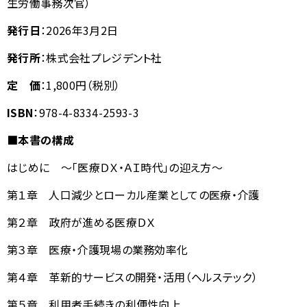
生労働事務次官）
発行日
：
2026
年
3
月
2
日
発行所
：株式会社プレジデント社
定 価
：
1,800
円（税別）
ISBN
：
978-4-8334-2593-3
■本書の構成
はじめに ～「医療ＤＸ・ＡＩ時代」の迎え方～
第１章 人口減少とローカル産業としての医療・介護
第２章 政府が進める医療ＤＸ
第３章 医療・介護現場の業務効率化
第４章 革新的サービスの開発・活用（ヘルステック）
第５章 利用者手続きの利便性向上