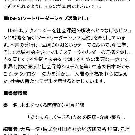
て迎えられるようにするのが本書のねらいです。
■IISEのソートリーダーシップ活動として
IISEは、テクノロジーを社会課題の解決へとつなげるビジョ
ンと戦略を描く「ソートリーダーシップ活動」を牽引していま
す。本書の発行は、医療
DX
・
AI
というテーマにおいて、産官学、
そして地域社会を含むマルチステークホルダーの連携を促し、
志を同じくする仲間と未来を共創するための重要な一歩です。
世界有数の医療と社会保障システムを築いてきた日本だから
こそ、テクノロジーの力を活かし、「人間の幸福を中心に据え
た」社会の新たなモデルを示せると信じています。
■書籍情報
書 名
：未来をつくる医療
DX
・
AI
最前線
「あなたらしく生きる」ための健康・介護・暮らし
編著者
：大島一博（株式会社国際社会経済研究所 理事、元厚