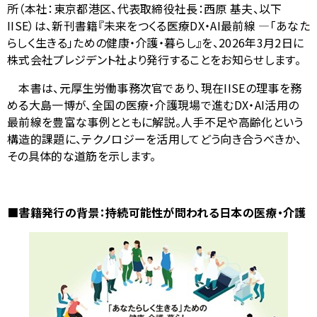
所（本社：東京都港区、代表取締役社長：西原 基夫、以下
表
ナ
IISE
）は、新刊書籍『未来をつくる医療
DX
・
AI
最前線
―
「あなた
示
ビ
らしく生きる」ための健康・介護・暮らし』を、
2026
年
3
月
2
日に
株式会社プレジデント社より発行することをお知らせします。
し
ゲ
て
本書は、元厚生労働事務次官であり、現在
IISE
の理事を務
ー
める大島一博が、全国の医療・介護現場で進む
DX
・
AI
活用の
い
シ
最前線を豊富な事例とともに解説。人手不足や高齢化という
ま
構造的課題に、テクノロジーを活用してどう向き合うべきか、
ョ
その具体的な道筋を示します。
す
ン
。
■書籍発行の背景：持続可能性が問われる日本の医療・介護