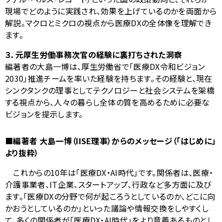
現場でどのように実践され、効果を上げているのかを両面から
解説。マクロとミクロの視点から医療
DX
の全体像を理解でき
ます。
３．元厚生労働事務次官の経験に裏打ちされた洞察
編著者の大島一博は、厚生労働省で「医療
DX
令和ビジョン
2030
」推進チームを率いた経験を持ちます。その経験と、現在
シンクタンクの理事としてテクノロジーと社会システムを架橋
する視点から、人々の暮らし全体の質を高めるために必要な
ビジョンを提示します。
■編著者 大島一博（
IISE
理事）からのメッセージ（「はじめに」
より抜粋）
これからの
10
年は「医療
DX
・
AI
時代」です。関係者は、医療・
介護事業者、
IT
企業、スタートアップ、行政など多方面に及び
ます。「医療
DX
の分野で何が起ころうとしているのか、どこに向
かおうとしているのか」といった議論や情報交換をしやすくし
て、多くの関係者が「医療
DX
・
AI
時代」をより意義あるものとし