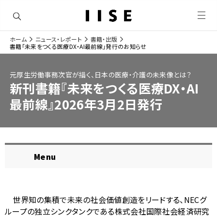
メ
ニ
ュ
ホーム
ニュース・レポート
書籍・出版
ー
ナ
書籍「未来をつくる医療DX・AI最前線」発行のお知らせ
を
サ
開
ビ
く
イ
元厚生労働事務次官が描く、日本の医療・介護の未来像とは？
ゲ
新刊書籍『未来をつくる医療DX・AI
ト
ー
最前線』2026年3月2日発行
内
シ
の
ョ
現
ン
在
Menu
ロ
位
ー
置
カ
世界知の集積で未来の社会価値創造をリードする、
NEC
グ
を
ル
ループの独立シンクタンクである株式会社国際社会経済研究