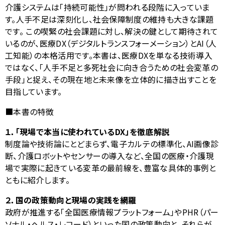
介護システムは「持続可能性」が問われる段階に入っていま
す。人手不足は深刻化し、社会保障制度の維持も大きな課題
です。 この喫緊の社会課題に対し、解決の鍵として期待されて
いるのが、医療
DX
（デジタルトランスフォーメーション）と
AI
（人
工知能）の本格活用です。本書は、医療
DX
を単なる技術導入
ではなく、「人手不足と多死社会に向き合うための社会変革の
手段」と捉え、その現在地と未来像を立体的に描き出すことを
目指しています。
■本書の特徴
１．「現場で本当に使われている
DX
」を徹底解説
制度論や技術論にとどまらず、電子カルテの標準化、
AI
画像診
断、介護ロボットやセンサーの導入など、全国の医療・介護現
場で実際に起きている変革の最前線を、豊富な具体的事例と
ともに紹介します。
２．国の政策動向と現場の実践を網羅
政府が推進する「全国医療情報プラットフォーム」や
PHR
（パー
ソナル・ヘルス・レコード）といった国の政策動向と、それらが