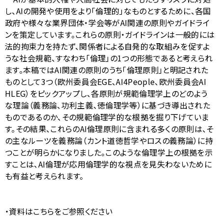
ナ
表
し、AIの開発や使用をより「倫理的」なものとするために、各国
ビ
政府や様々な業界団体・学会等がAI関連の原則やガイドライ
示
ンを策定しています。これらの原則・ガイドラインは一般的には
ゲ
し
法的拘束力を持たず、関係者による自発的な取組みを促すよ
ー
うな社会規範、すなわち「倫理」の1つの形態であると考えられ
て
ます。本稿ではAI関連の原則のうち「倫理原則」と明記された
シ
い
ものとして3つ（欧州委員会EGE、AI4People、欧州委員会AI
ョ
HLEG）をピックアップし、各原則が規範倫理学上のどのよう
ま
な理論（義務論、功利主義、徳倫理学等）に基づき導出された
ン
す
ものであるのか、その規範倫理学的な根拠を掘り下げていま
す。その結果、これらのAI倫理原則に含まれる多くの原則は、そ
。
の主なルーツを義務論（カント道徳哲学やロスの義務論）に持
つことが明らかになりました。このような倫理学上の根拠を示
すことは、AI倫理が応用倫理学的な視点を見失わないために
も有益と考えられます。
・資料はこちらをご参照ください