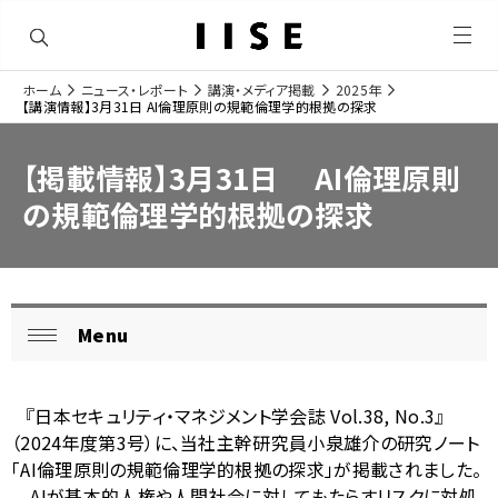
メ
ニ
ュ
ホーム
ニュース・レポート
講演・メディア掲載
2025年
ー
ナ
【講演情報】3月31日 AI倫理原則の規範倫理学的根拠の探求
を
サ
開
ビ
く
イ
【掲載情報】3月31日 AI倫理原則
ゲ
ト
の規範倫理学的根拠の探求
ー
内
シ
の
ョ
現
Menu
ロ
ン
閉
在
ー
じ
位
る
『日本セキュリティ・マネジメント学会誌 Vol.38, No.3』
カ
置
（2024年度第3号）に、当社主幹研究員小泉雄介の研究ノート
ル
「AI倫理原則の規範倫理学的根拠の探求」が掲載されました。
を
AIが基本的人権や人間社会に対してもたらすリスクに対処