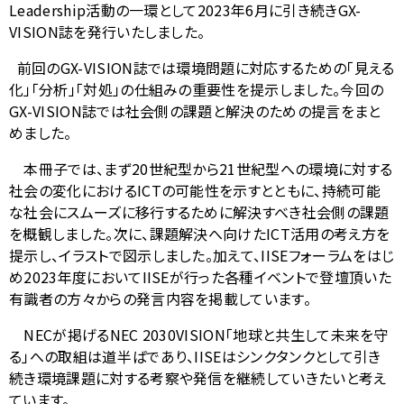
ル
Leadership
活動の一環として
2023
年
6
月に引き続き
GX-
表
VISION
誌を発行いたしました。
ナ
示
前回の
GX-VISION
誌では環境問題に対応するための「見える
ビ
し
化」「分析」「対処」の仕組みの重要性を提示しました。今回の
ゲ
GX-VISION
誌では社会側の課題と解決のための提言をまと
て
めました。
ー
い
本冊子では、まず
20
世紀型から
21
世紀型への環境に対する
シ
ま
社会の変化における
ICT
の可能性を示すとともに、持続可能
ョ
す
な社会にスムーズに移行するために解決すべき社会側の課題
を概観しました。次に、課題解決へ向けた
ICT
活用の考え方を
ン
。
提示し、イラストで図示しました。加えて、
IISE
フォーラムをはじ
め
2023
年度において
IISE
が行った各種イベントで登壇頂いた
有識者の方々からの発言内容を掲載しています。
NEC
が掲げる
NEC 2030VISION
「地球と共生して未来を守
る」への取組は道半ばであり、
IISE
はシンクタンクとして引き
続き環境課題に対する考察や発信を継続していきたいと考え
ています。