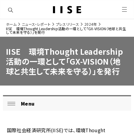
メ
ニ
ュ
ホーム
ニュース・レポート
プレスリリース
2024年
ー
ナ
IISE 環境Thought Leadership活動の一環として「GX-VISION（地球と共生
を
サ
して未来を守る）」を発行
開
ビ
く
イ
IISE 環境Thought Leadership
ゲ
ト
活動の一環として「GX-VISION（地
ー
内
球と共生して未来を守る）」を発行
シ
の
ョ
現
ン
在
Menu
ロ
位
閉
ー
じ
置
る
カ
を
国際社会経済研究所
(IISE)
では、環境
Thought