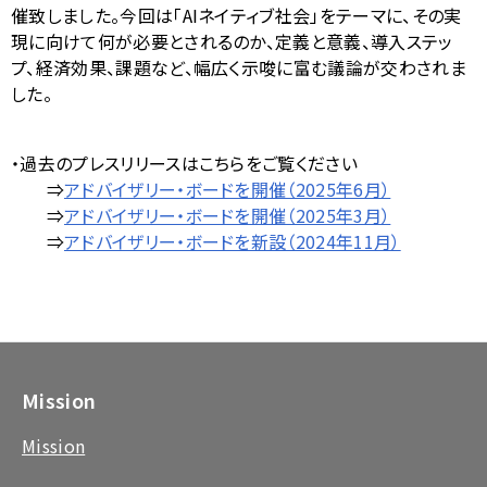
ナ
催致しました。今回は「
AI
ネイティブ社会」をテーマに、その実
表
ビ
現に向けて何が必要とされるのか、定義と意義、導入ステッ
示
プ、経済効果、課題など、幅広く示唆に富む議論が交わされま
ゲ
した。
し
ー
て
シ
・過去のプレスリリースは
こちらをご覧ください
い
⇒
アドバイザリー・ボードを開催（2025年6月）
ョ
ま
⇒
アドバイザリー・ボードを開催（2025年3月）
ン
⇒
アドバイザリー・ボードを新設（2024年11月）
す
。
Mission
Mission