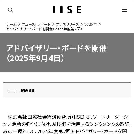
メ
ニ
ュ
ホーム
ニュース・レポート
プレスリリース
2025年
ー
ナ
アドバイザリー・ボードを開催（2025年度第2回）
を
サ
開
ビ
く
イ
アドバイザリー・ボードを開催
ゲ
ト
（2025年9月4日）
ー
内
シ
の
ョ
現
Menu
ロ
ン
閉
在
ー
じ
位
る
カ
株式会社国際社会経済研究所（
IISE
）は、ソートリーダーシ
置
ル
ップ活動の強化に向け、
AI
技術を活用するシンクタンクの取組
を
みの一環として、
2025
年度第
2
回アドバイザリー・ボードを開