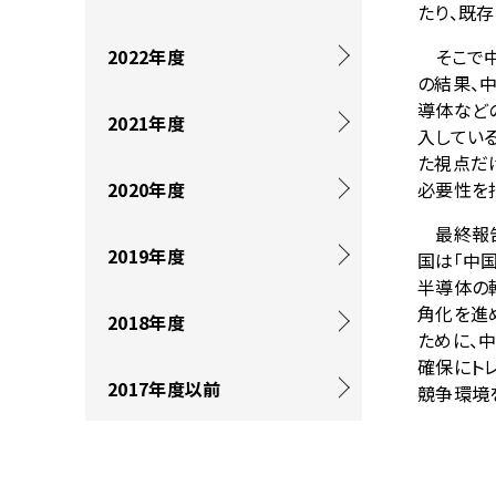
を
ナ
たり、既
表
ビ
2022年度
そこで中
示
ゲ
の結果、
導体など
し
ー
2021年度
入してい
て
シ
た視点だ
2020年度
必要性を
い
ョ
最終報告
ま
ン
2019年度
国は「中国
す
半導体の
角化を進
。
2018年度
ために、
確保にト
2017年度以前
競争環境