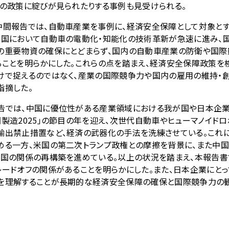
存の政策に綻びが見られたりする事例も見受けられる。
間報告では、自動車産業を事例に、経済安全保障として対象とす
中国において自動車の電動化・知能化の技術革新が急速に進み、
の重要物資の確保にとどまらず、国内の自動車産業の防衛や国際
ることを明らかにした。これらの点を踏まえ、経済安全保障政策を
けで捉えるのではなく、産業の国際競争力や国内の雇用の維持・
指摘した。
では、中国に優位性がある産業領域における我が国や日本企業
製造2025」の節目の年を迎え、次世代自動車やヒューマノイドロボ
輸出禁止措置など、経済の武器化の手法を洗練させている。これ
める一方、米国の第二次トランプ政権との摩擦を背景に、また中国
中国の関係の再構築を進めている。以上の状況を踏まえ、本報告
レードオフの関係があることを明らかにした。また、日本企業にと
を理解することが長期的な経済安全保障の確保と国際競争力の観