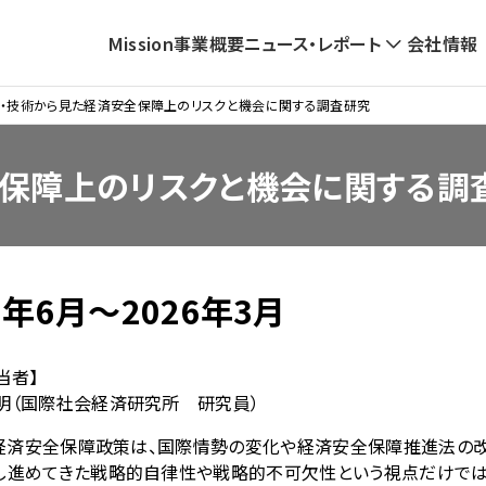
Mission
事業概要
ニュース・レポート
会社情報
ナ
ビ
・技術から見た経済安全保障上のリスクと機会に関する調査研究
ゲ
全保障上のリスクと機会に関する調
ー
シ
ョ
ン
5年6月～2026年3月
当者】
明（国際社会経済研究所 研究員）
経済安全保障政策は、国際情勢の変化や経済安全保障推進法の改
し進めてきた戦略的自律性や戦略的不可欠性という視点だけでは