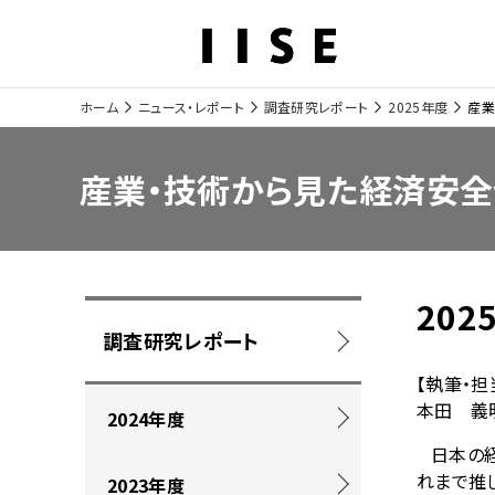
ホーム
ニュース・レポート
調査研究レポート
2025年度
産業
サ
イ
産業・技術から見た経済安
ト
内
の
202
現
ロ
調査研究レポート
在
ー
【執筆・担
本田 義
位
カ
2024年度
置
ル
日本の
れまで推
2023年度