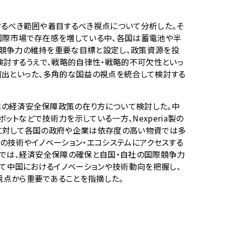
るべき範囲や着目するべき視点について分析した。そ
国際市場で存在感を増している中、各国は蓄電池や半
競争力の維持を重要な目標と設定し、政策資源を投
検討するうえで、戦略的自律性・戦略的不可欠性といっ
創出といった、多角的な国益の視点を統合して検討する
の経済安全保障政策の在り方について検討した。中
ットなどで技術力を示している一方、Nexperia製の
に対して各国の政府や企業は依存度の高い物資では多
の技術やイノベーション・エコシステムにアクセスする
書では、経済安全保障の確保と自国・自社の国際競争力
って中国におけるイノベーションや技術動向を把握し、
点から重要であることを指摘した。