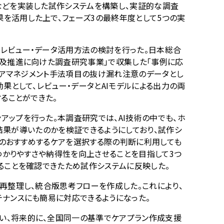
などを実装した試作システムを構築し、実証的な調査
を活用した上で、フェーズ
3
の最終年度として
5
つの実
レビュー・データ活用方法の検討を行った。日本総合
普及推進に向けた調査研究事業」で収集した「事例に応
ケアマネジメント手法項目の抜け漏れ注意のデータとし
果として、レビュー・データと
AI
モデルによる出力の両
ることができた。
ンアップを行った。本調査研究では、
AI
技術の中でも、ホ
結果が導いたのかを検証できるようにしており、試作シ
のおすすめするケアを選択する際の判断に利用しても
わかりやすさや納得性を向上させることを目指して
3
つ
ることを確認できたため試作システムに反映した。
再整理し、統合版思考フローを作成した。これにより、
ナンスにも簡易に対応できるようになった。
い、将来的に、全国同一の基準でケアプラン作成支援