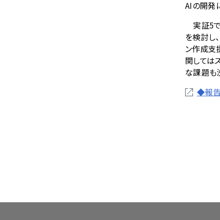
AI
の開発
実証
5
を検討し、
ン作成支
関しては
な課題も
◆報告