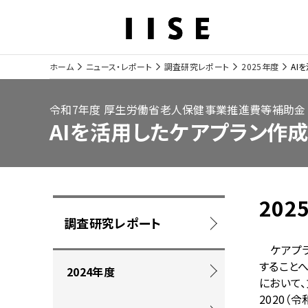
ホーム
ニュース・レポート
調査研究レポート
2025年度
AI
サ
イ
令和7年度 厚生労働省老人保健事業推進費等補助金
AIを活用したケアプラン作
ト
内
の
202
現
ロ
調査研究レポート
在
ー
ケアプラ
位
すること
カ
2024年度
置
において
ル
2020
（令