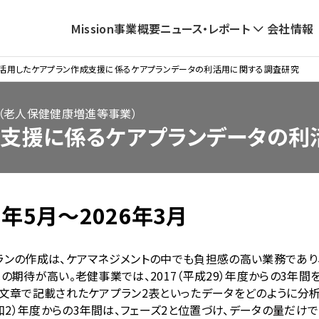
Mission
事業概要
ニュース・レポート
会社情報
ナ
ビ
を活用したケアプラン作成支援に係るケアプランデータの利活用に関する調査研究
ゲ
（老人保健健康増進等事業）
ー
成支援に係るケアプランデータの
シ
ョ
ン
5年5月～2026年3月
ンの作成は、ケアマネジメントの中でも負担感の高い業務であり、
への期待が高い。老健事業では、
2017
（平成
29
）年度からの
3
年間
、文章で記載されたケアプラン
2
表といったデータをどのように分
和
2
）年度からの
3
年間は、フェーズ
2
と位置づけ、データの量だけで