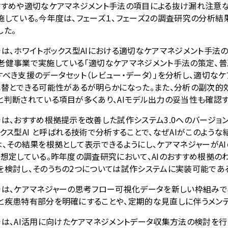
すすめや適切なケアマネジメント手法の項目による抜け漏れ注意
施している。今年度は、フェーズ１、フェーズ
2
の調査研究の分析結果
した。
では、ホワイトボックス型
AI
における適切なケアマネジメント手法の
老健事業で実施している「適切なケアマネジメント手法の策定、
すべき支援のデータセット（レビュー・データ）」を分析し、適切な
代替とできる可能性があるが明らかになった。また、分析の副次的効
と判断されている項目が多くあり、
AI
モデル出力の妥当性も確認す
では、おすすめ根拠提示を改善した試作システム
3.0
へのバージョ
ックス型
AI
と呼ばれる技術で分析することで、なぜ
AI
がこのような
は、その結果を根拠として表示できるようにし、ケアマネジャーが
AI
を想定している。昨年度の調査研究において、
AI
のおすすめ根拠の
を検討し、そのうちの
2
つについては試作システムに実装可能であ
では、ケアマネジャーの思考フロー可視化データを新しい枠組みで
と疾患特有部分を明確にすることや、定期的な見直しに伴うメンテ
では、
AI
活用に向けたケアマネジメントデータ収集方法の検討を行