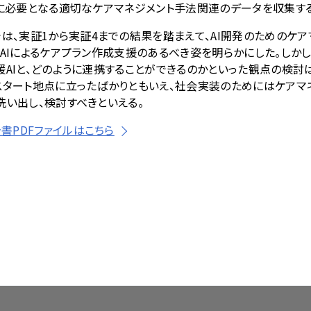
に必要となる適切なケアマネジメント手法関連のデータを収集す
では、実証
1
から実証
4
までの結果を踏まえて、
AI
開発のためのケア
AI
によるケアプラン作成支援のあるべき姿を明らかにした。しか
援
AI
と、どのように連携することができるのかといった観点の検討
スタート地点に立ったばかりともいえ、社会実装のためにはケアマ
洗い出し、検討すべきといえる。
書PDFファイルはこちら