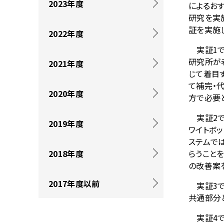
を
2023年度
によるお
ナ
表
研究を実
ビ
証を実施
2022年度
示
ゲ
実証
1
し
ー
研究所が
2021年度
て
じて着目
シ
て補完・
い
2020年度
ョ
方で必要
ま
ン
実証
2
2019年度
す
ワイトボ
ステムで
。
2018年度
らうこと
の改善案
2017年度以前
実証
3
共通部分
実証
4