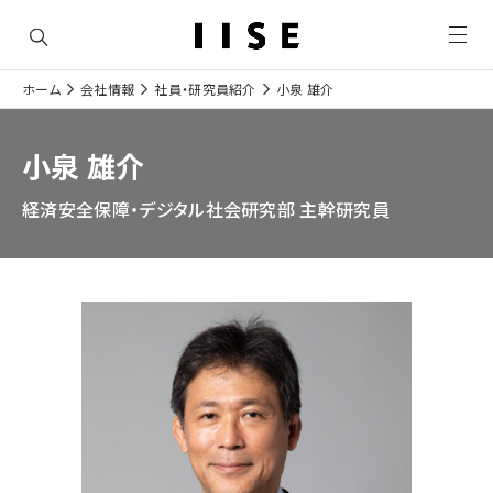
メ
ニ
ュ
ホーム
会社情報
社員・研究員紹介
小泉 雄介
ー
ナ
を
開
ビ
く
小泉 雄介
ゲ
経済安全保障・デジタル社会研究部 主幹研究員
ー
シ
ョ
ン