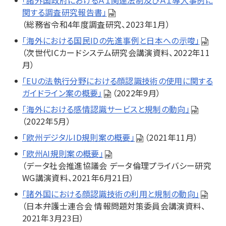
「諸外国政府におけるＡＩ関連法制及びＡＩ導入事例に
関する調査研究報告書」
（総務省令和4年度調査研究、2023年1月）
「海外における国民IDの先進事例と日本への示唆」
（次世代ICカードシステム研究会講演資料、2022年11
月）
「EUの法執行分野における顔認識技術の使用に関する
ガイドライン案の概要」
（2022年9月）
「海外における感情認識サービスと規制の動向」
（2022年5月）
「欧州デジタルID規則案の概要」
（2021年11月）
「欧州AI規則案の概要」
（データ社会推進協議会 データ倫理プライバシー研究
WG講演資料、2021年6月21日）
「諸外国における顔認識技術の利用と規制の動向」
（日本弁護士連合会 情報問題対策委員会講演資料、
2021年3月23日）