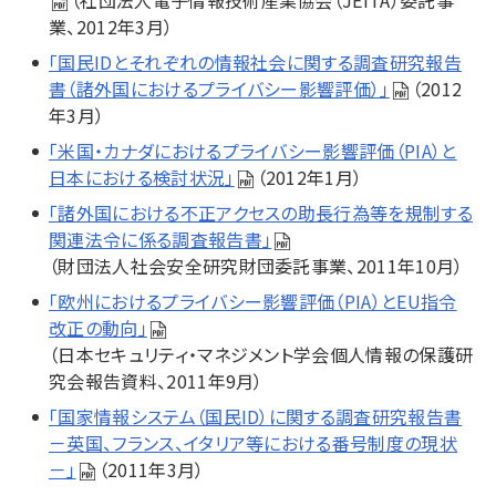
（社団法人電子情報技術産業協会（JEITA）委託事
業、2012年3月）
「国民IDとそれぞれの情報社会に関する調査研究報告
書（諸外国におけるプライバシー影響評価）」
（2012
年3月）
「米国・カナダにおけるプライバシー影響評価（PIA）と
日本における検討状況」
（2012年1月）
「諸外国における不正アクセスの助長行為等を規制する
関連法令に係る調査報告書」
（財団法人社会安全研究財団委託事業、2011年10月）
「欧州におけるプライバシー影響評価（PIA）とEU指令
改正の動向」
（日本セキュリティ・マネジメント学会個人情報の保護研
究会報告資料、2011年9月）
「国家情報システム（国民ID）に関する調査研究報告書
－英国、フランス、イタリア等における番号制度の現状
－」
（2011年3月）