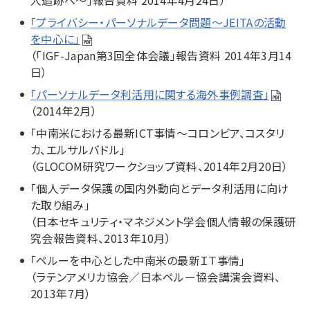
人追跡へ～」報告資料 2014年4月24日）
「プライバシー・パーソナルデータ問題～JEITAの活動
を中心に」
（「IGF-Japan第3回全体会議」報告資料 2014年3月14
日）
「パーソナルデータ利活用に関する海外事例調査」
（2014年2月）
「中南米における最新ICT事情～コロンビア、コスタリ
カ、エルサルバドル」
（GLOCOM研究ワークショップ資料、2014年2月20日）
「個人データ保護の国内外動向とデータ利活用に向け
た取り組み」
（日本セキュリティ・マネジメント学会個人情報の保護研
究会報告資料、2013年10月）
「ペルーを中心とした中南米の最新ＩＴ事情」
（ラテンアメリカ協会／日本ペルー協会講演会資料、
2013年7月）