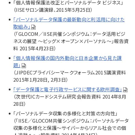
「個人情報保護法改正とパーソナルデータ ビジネス」
（IISEサロン講演録、2015年5月25日）
「パーソナルデータ保護の最新動向と利活用に向けた
取組み」
（「GLOCOM／IISE共催シンポジウム：データ活用ビジ
ネスの展望 ～ビッグ×オープン×パーソナル～」報告資
料 2015年4月23日）
「個人情報保護の国内外動向と日本企業から見た課
題」
（JIPDECプライバシーマークフォーラム2015講演資料
2015年1月28日, 2月3日）
「データ保護と電子行政サービスに関する欧州調査」
（次世代ICカードシステム研究会報告資料 2014年8月
28日）
「パーソナルデータ収集の多様化と対策の方向性」
（「IISE／GLOCOM共催シンポジウム：パーソナルデータ
収集の多様化と保護～サイバーからリアル社会での個