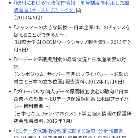
「欧州における行政保有情報／番号制度を利用した国
勢調査（オーストリア、ドイツ」
（2013年5月）
「ミャンマーの大きな転換 －日本企業はこのチャンスを
捉えることができるか－」
（国際大学GLOCOMワークショップ報告資料、2013年2
月6日）
「EUデータ保護規則案の最新状況と日本産業界の対
応」
（シンポジウム「サイバー空間のプライバシー～米欧の
対立と日本の立ち位置」報告資料、2012年12月6日）
「グローバルな個人データ保護制度改定の動向と日本
企業への影響 ～EUデータ保護規則案と米国プライバ
シー権利章典～」
（日本セキュリティ・マネジメント学会個人情報の保護研
究会報告資料、2012年7月）
「EUデータ保護指令改定に関する調査・分析報告書」