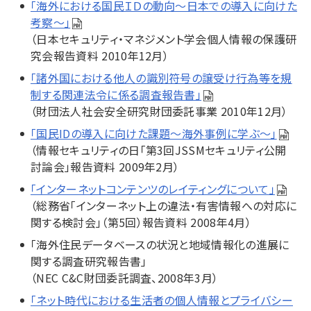
「海外における国民ＩＤの動向～日本での導入に向けた
考察～」
（日本セキュリティ・マネジメント学会個人情報の保護研
究会報告資料 2010年12月）
「諸外国における他人の識別符号の譲受け行為等を規
制する関連法令に係る調査報告書」
（財団法人社会安全研究財団委託事業 2010年12月）
「国民IDの導入に向けた課題～海外事例に学ぶ～」
（情報セキュリティの日「第3回JSSMセキュリティ公開
討論会」報告資料 2009年2月）
「インターネットコンテンツのレイティングについて」
（総務省「インターネット上の違法・有害情報への対応に
関する検討会」（第5回）報告資料 2008年4月）
「海外住民データベースの状況と地域情報化の進展に
関する調査研究報告書」
（NEC C&C財団委託調査、2008年3月）
「ネット時代における生活者の個人情報とプライバシー