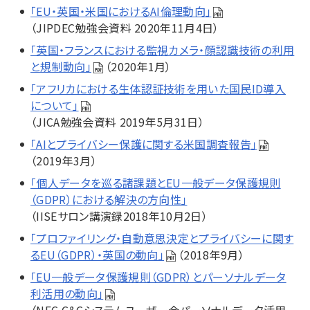
「EU・英国・米国におけるAI倫理動向」
（JIPDEC勉強会資料 2020年11月4日）
「英国・フランスにおける監視カメラ・顔認識技術の利用
と規制動向」
（2020年1月）
「アフリカにおける生体認証技術を用いた国民ID導入
について」
（JICA勉強会資料 2019年5月31日）
「AIとプライバシー保護に関する米国調査報告」
（2019年3月）
「個人データを巡る諸課題とEU一般データ保護規則
（GDPR）における解決の方向性」
（IISEサロン講演録2018年10月2日）
「プロファイリング・自動意思決定とプライバシーに関す
るEU（GDPR）・英国の動向」
（2018年9月）
「EU一般データ保護規則（GDPR）とパーソナルデータ
利活用の動向」