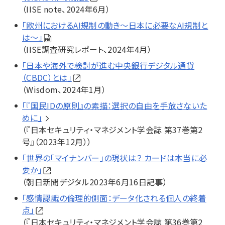
（IISE note、2024年6月）
「欧州におけるAI規制の動き～日本に必要なAI規制と
は～」
（IISE調査研究レポート、2024年4月）
「日本や海外で検討が進む中央銀行デジタル通貨
（CBDC）とは」
（Wisdom、2024年1月）
「『国民IDの原則』の素描：選択の自由を手放さないた
めに」
（『日本セキュリティ・マネジメント学会誌 第37巻第2
号』（2023年12月））
「世界の「マイナンバー」の現状は？ カードは本当に必
要か」
（朝日新聞デジタル2023年6月16日記事）
「感情認識の倫理的側面：データ化される個人の終着
点」
（『日本セキュリティ・マネジメント学会誌 第36巻第2